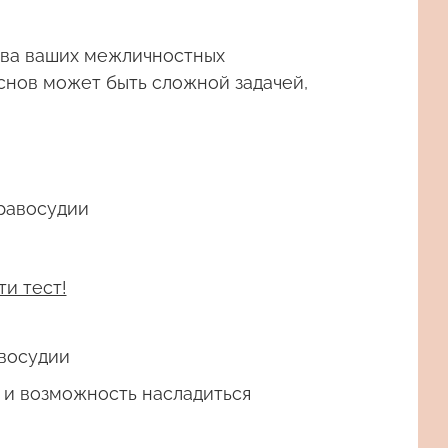
тва ваших межличностных
снов может быть сложной задачей,
равосудии
ти тест!
восудии
 и возможность насладиться