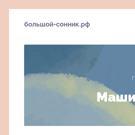
большой-сонник.рф
Г
Маши