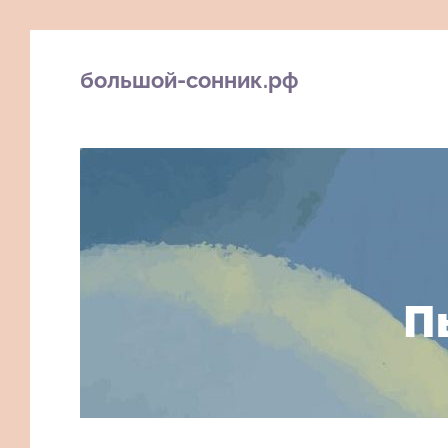
большой-сонник.рф
П