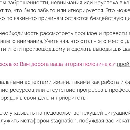
ом заброшенности, невнимания или неуспеха в как
т то, что было забыто или игнорируется. Это може
но по каким-то причинам остаются бездействующ
 необходимость рассмотреть прошлое и провести 
шего внимания. Учитывая, что стол – это место д
ти итоги произошедшему и сделать выводы для да
сколько Вам дорога ваша вторая половина 👉
прой
иальными аспектами жизни, такими как работа и ф
ние ресурсов или отсутствие прогресса в профес
орядок в свои дела и приоритеты.
кже указывать на недовольство текущей ситуацией 
служить метафорой stagnation, побуждая вас иска