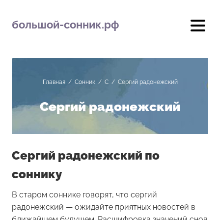
большой-сонник.рф
Главная
/
Сонник
/
С
/
Сергий радонежский
Сергий радонежский
Сергий радонежский по
соннику
В старом соннике говорят, что сергий
радонежский — ожидайте приятных новостей в
ближайшем будущем. Расшифровка значений снов