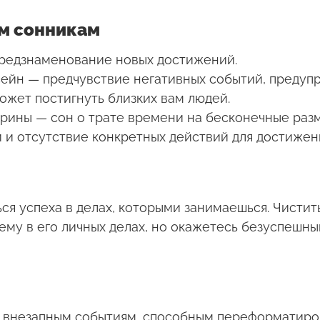
ым сонникам
предзнаменование новых достижений.
ссейн — предчувствие негативных событий, пред
ожет постигнуть близких вам людей.
ерины — сон о трате времени на бесконечные раз
 и отсутствие конкретных действий для достижен
ся успеха в делах, которыми занимаешься. Чистит
 ему в его личных делах, но окажетесь безуспешн
к внезапным событиям, способным переформатиров