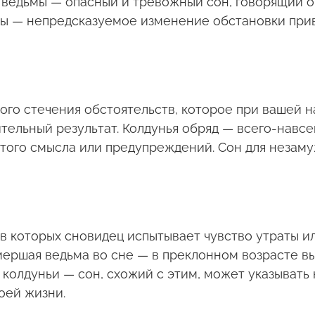
 ведьмы — опасный и тревожный сон, говорящий 
мы — непредсказуемое изменение обстановки приве
го стечения обстоятельств, которое при вашей н
ельный результат. Колдунья обряд — всего-навсе
того смысла или предупреждений. Сон для незам
 которых сновидец испытывает чувство утраты ил
мершая ведьма во сне — в преклонном возрасте в
колдуньи — сон, схожий с этим, может указывать н
оей жизни.