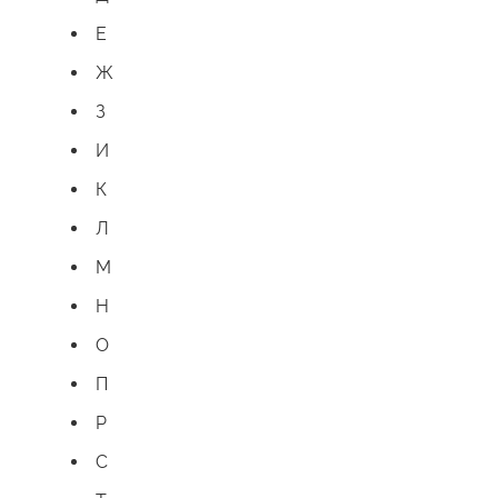
Е
Ж
З
И
К
Л
М
Н
О
П
Р
С