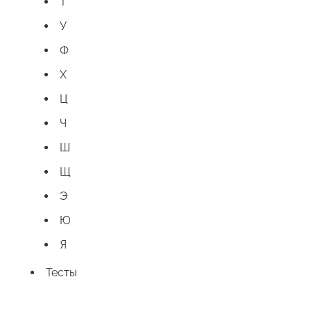
Т
У
Ф
Х
Ц
Ч
Ш
Щ
Э
Ю
Я
Тесты