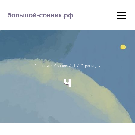
большой-сонник.рф
Главная
/
Сонник
/
Ч
/
Страница 3
Ч