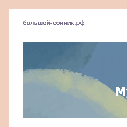
большой-сонник.рф
М