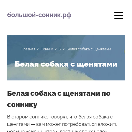
большой-сонник.рф
Главная
/
Сонник
/
Б
/
Белая собака с щенятами
Белая собака с щенятами
Белая собака с щенятами по
соннику
В старом соннике говорят, что белая собака с
щенятами — вам может потребоваться вложить
больше усилий, чтобы достичь своих целей.