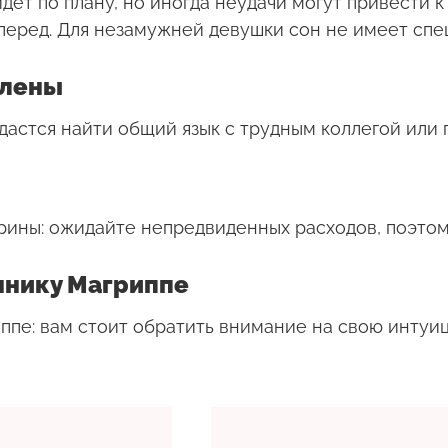
дет по плану, но иногда неудачи могут привести 
вперед. Для незамужней девушки сон не имеет спе
Елены
удастся найти общий язык с трудным коллегой или
ерины: ожидайте непредвиденных расходов, поэтом
ннику Магриппе
ппе: вам стоит обратить внимание на свою интуи