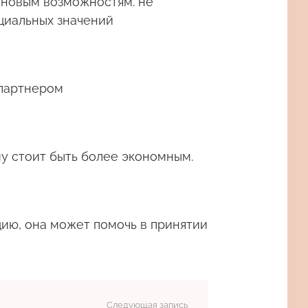
к новым возможностям. не
циальных значений
 партнером
у стоит быть более экономным.
цию, она может помочь в принятии
Следующая запись