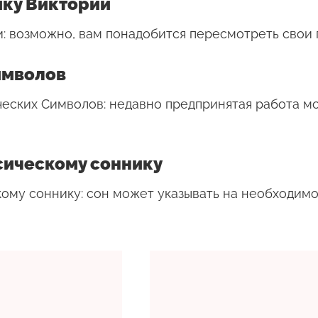
ику Виктории
и: возможно, вам понадобится пересмотреть свои
имволов
ческих Символов: недавно предпринятая работа м
сическому соннику
кому соннику: сон может указывать на необходим