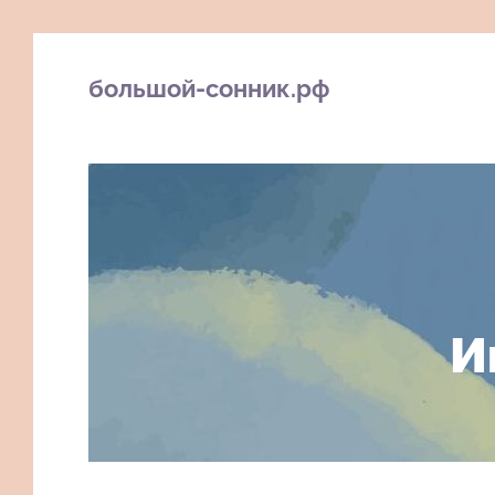
большой-сонник.рф
И