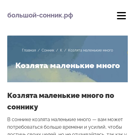
большой-сонник.рф
Главная
/
Сонник
/
К
/
Козлята маленькие много
Козлята маленькие много
Козлята маленькие много по
соннику
В соннике козлята маленькие много — вам может
потребоваться больше времени и усилий, чтобы
достичь своих целей, но не отчаивайтесь, так как у