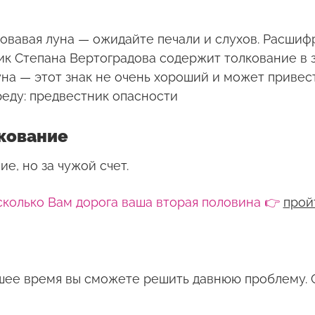
ровавая луна — ожидайте печали и слухов. Расши
к Степана Вертоградова содержит толкование в з
уна — этот знак не очень хороший и может привес
реду: предвестник опасности
лкование
е, но за чужой счет.
сколько Вам дорога ваша вторая половина 👉
прой
ее время вы сможете решить давнюю проблему. 