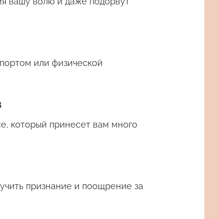
я вашу волю и даже подорвут
спортом или физической
в
се, который принесет вам много
учить признание и поощрение за