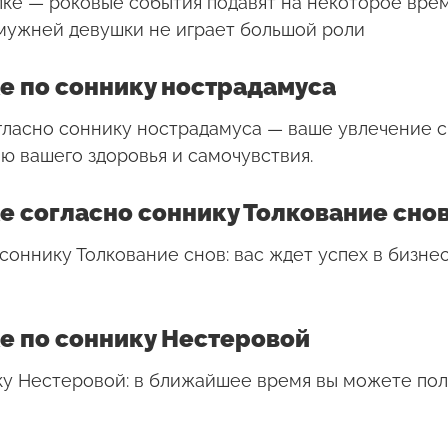
лке
— роковые события подавят на некоторое врем
замужней девушки не играет большой роли
е по соннику нострадамуса
огласно соннику нострадамуса — ваше увлечение 
ю вашего здоровья и самочувствия.
е согласно соннику Толкование сно
соннику Толкование снов: вас ждет успех в бизне
е по соннику Нестеровой
ку Нестеровой: в ближайшее время вы можете пол