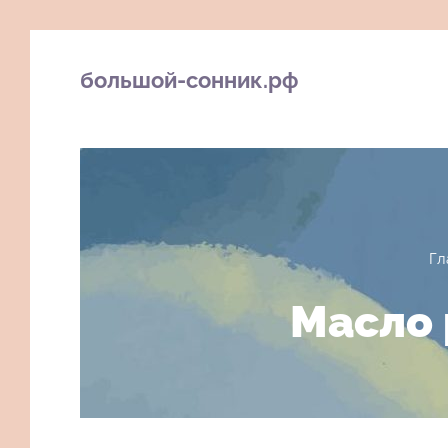
большой-сонник.рф
Гл
Масло 