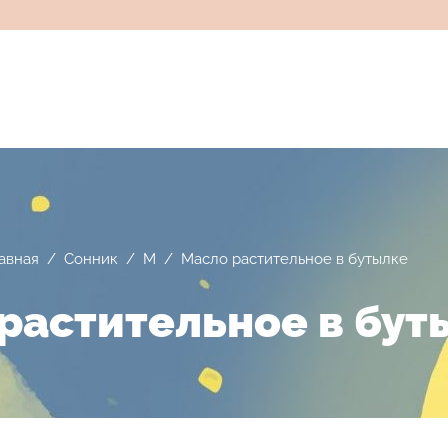
авная
/
Сонник
/
М
/
Масло растительное в бутылке
растительное в бут