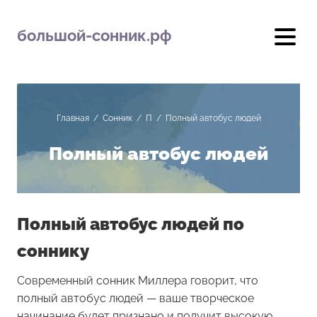
большой-сонник.рф
Главная
/
Сонник
/
П
/
Полный автобус людей
Полный автобус людей
Полный автобус людей по
соннику
Современный сонник Миллера говорит, что
полный автобус людей — ваше творческое
начинание будет признано и получит высокую