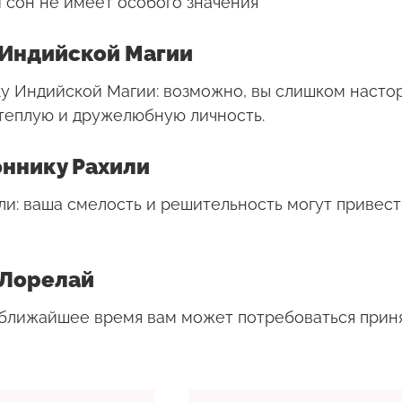
 сон не имеет особого значения
 Индийской Магии
ику Индийской Магии: возможно, вы слишком насто
 теплую и дружелюбную личность.
оннику Рахили
ли: ваша смелость и решительность могут привес
 Лорелай
в ближайшее время вам может потребоваться прин