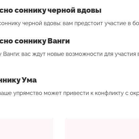
асно соннику черной вдовы
 соннику черной вдовы: вам предстоит участие в б
асно соннику Ванги
у Ванги: вас ждут новые возможности для участия 
ннику Ума
 ваше упрямство может привести к конфликту с о