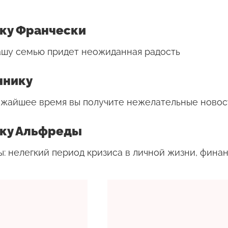
ику Франчески
вашу семью придет неожиданная радость
ннику
лижайшее время вы получите нежелательные новос
ику Альфреды
: нелегкий период кризиса в личной жизни, финан